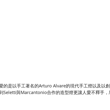
是以手工著名的Arturo Alvare的現代手工燈以及以創意著
eletti與Marcantonio合作的造型燈更讓人愛不釋