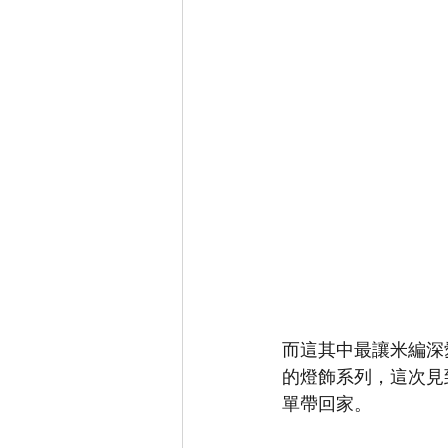
而這其中最讓米編深愛的
的燈飾系列，這次見到S
單帶回家。