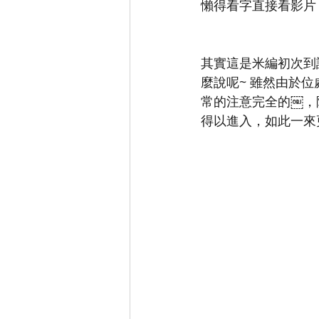
懶得看字直接看影片 
其實這是米編初次到訪Li
麼說呢~ 雖然由於位
常的注意完全的￼，
得以進入，如此一來