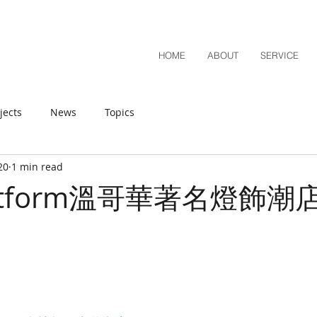
HOME
ABOUT
SERVICE
jects
News
Topics
20
1 min read
htform溫哥華著名燈飾潮