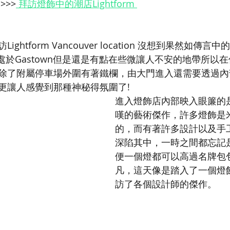
>>>
 拜訪燈飾中的潮店Lightform 
ghtform Vancouver location 沒想到果然如傳言
處於Gastown但是還是有點在些微讓人不安的地帶所以
除了附屬停車場外圍有著鐵欄，由大門進入還需要透過內
更讓人感覺到那種神秘得氛圍了! 
進入燈飾店內部映入眼簾的
嘆的藝術傑作，許多燈飾是
的，而有著許多設計以及手
深陷其中，一時之間都忘記
便一個燈都可以高過名牌包
凡，這天像是踏入了一個燈
訪了各個設計師的傑作。