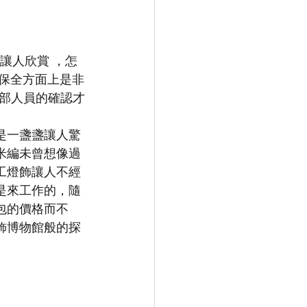
中的讓人欣賞 ，怎
在保全方面上是非
部人員的確認才
是一盞盞讓人驚
米編未曾想像過
工燈飾讓人不經
是來工作的，隨
包的價格而不
飾博物館般的探